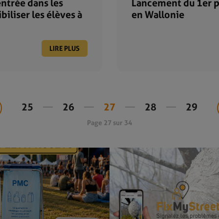
entrée dans les
Lancement du 1er pr
iliser les élèves à
en Wallonie
LIRE PLUS
25
26
27
28
29
Page 27 sur 34