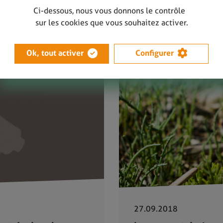
avec l'Adeps
Ci-dessous, nous vous donnons le contrôle
LIRE PLUS
sur les cookies que vous souhaitez activer.
Ok, tout activer
Configurer
27.09.2018