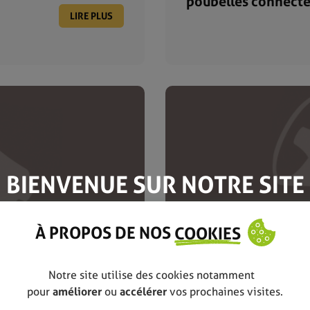
poubelles connecté
LIRE PLUS
BIENVENUE SUR NOTRE SITE
À PROPOS DE NOS
COOKIES
Notre site utilise des cookies notamment
01.10.2018
pour
améliorer
ou
accélérer
vos prochaines visites.
 jamais tendance
Je cours. Je marche