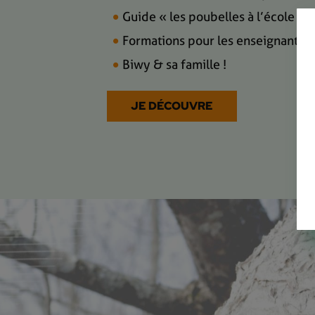
Guide « les poubelles à l’école »
Formations pour les enseignants
Biwy & sa famille !
JE DÉCOUVRE