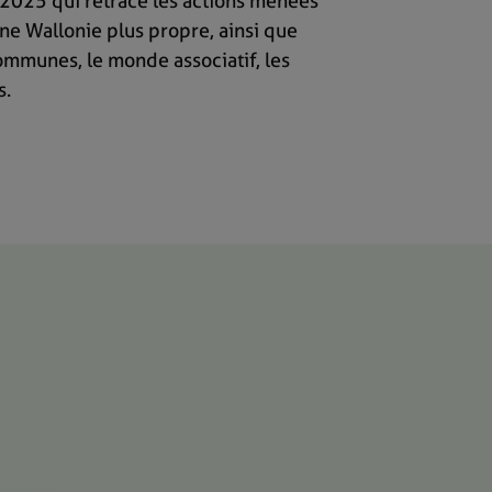
 2025 qui retrace les actions menées
une Wallonie plus propre, ainsi que
ommunes, le monde associatif, les
s.