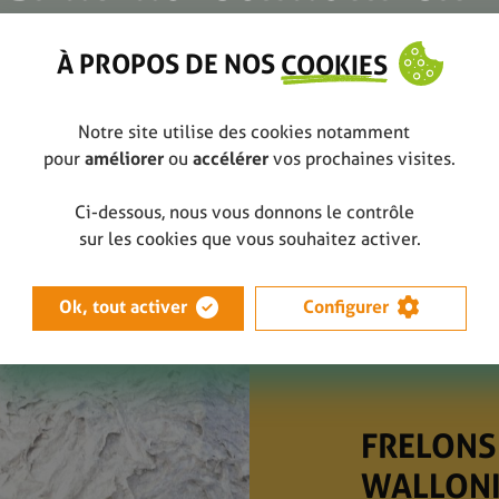
À PROPOS DE NOS
COOKIES
Notre site utilise des cookies notamment
pour
améliorer
ou
accélérer
vos prochaines visites.
Ci-dessous, nous vous donnons le contrôle
sur les cookies que vous souhaitez activer.
Ok, tout activer
Configurer
FRELONS
WALLONI
52 NOUV