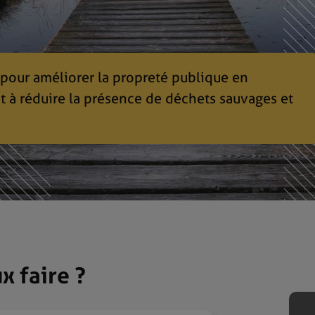
 pour améliorer la propreté publique en
t à réduire la présence de déchets sauvages et
x faire ?