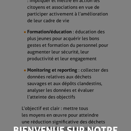
: impliquer et mettre en action les
citoyens et associations en vue de
participer activement à l’amélioration
de leur cadre de vie​
Formation/éducation
: éducation des
plus jeunes pour acquérir les bons
gestes et ​formation du personnel pour
augmenter leur sécurité, leur
productivité et leur engagement​
Monitoring et reporting
: collecter des
données relatives aux déchets
sauvages et aux dépôts clandestins,
analyser les données et évaluer
l’atteinte des objectifs
L’objectif est clair : mettre tous
les moyens en œuvre pour atteindre
une réduction significative des déchets
BIENVENUE SUR NOTRE
sauvages et dépôts clandestins dans