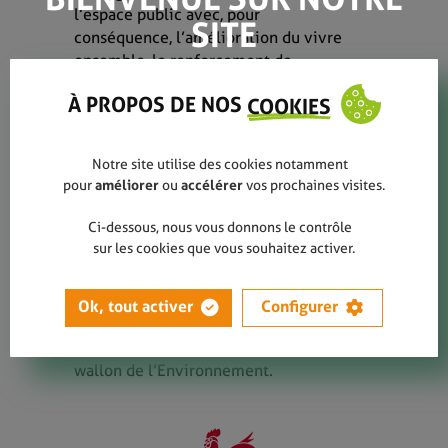
l’espace public avec, pour
SITE
conséquence, l’amélioration du vivre
ensemble, le renforcement de
l’attractivité du territoire, la préservation
À PROPOS DE NOS
COOKIES
de l’environnement et la diminution des
coûts sociétaux qui y sont liés.
Notre site utilise des cookies notamment
pour
améliorer
ou
accélérer
vos prochaines visites.
Partenaires de l’accord
Ci-dessous, nous vous donnons le contrôle
sur les cookies que vous souhaitez activer.
signé le 1er février 2016
Ok, tout activer
Configurer
La
Wallonie,
représentée par le Ministre
wallon de l’Environnement.