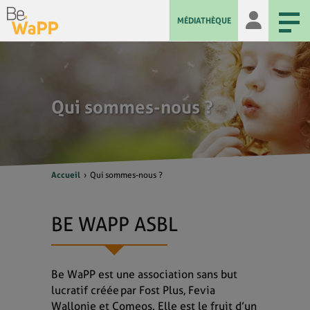
MÉDIATHÈQUE
Qui sommes-nous ?
Accueil
Qui sommes-nous ?
BE WAPP ASBL
Be WaPP est une association sans but
lucratif créée par Fost Plus, Fevia
Wallonie et Comeos. Elle est le fruit d’un