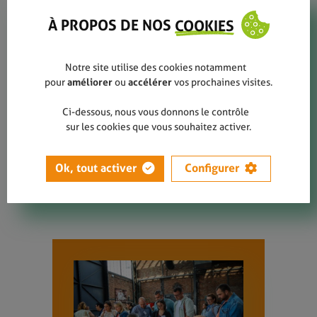
personnalisé, un soutien financier pour
À PROPOS DE NOS
COOKIES
améliorer leurs infrastructures de tri et
de propreté, ainsi que des outils
pédagogiques pour sensibiliser toute la
Notre site utilise des cookies notamment
communauté scolaire.
pour
améliorer
ou
accélérer
vos prochaines visites.
Ci-dessous, nous vous donnons le contrôle
PLUS D'INFOS DANS LE
COMMUNIQUÉ DE PRESSE
sur les cookies que vous souhaitez activer.
Ok, tout activer
Configurer
DÉCOUVRIR LES ÉCOLES
LABELLISÉES