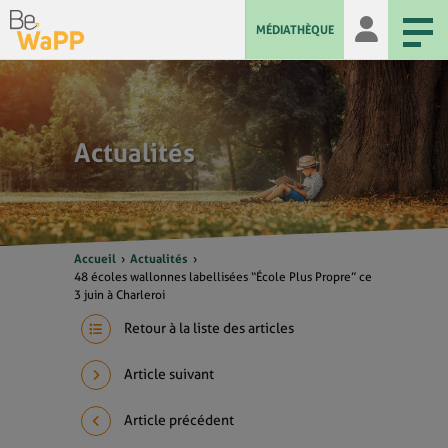
MÉDIATHÈQUE
Actualités
Accueil
Actualités
48 écoles wallonnes labellisées “École Plus Propre” ce
3 juin à Charleroi
Retour à la liste des articles
Article suivant
Article précédent