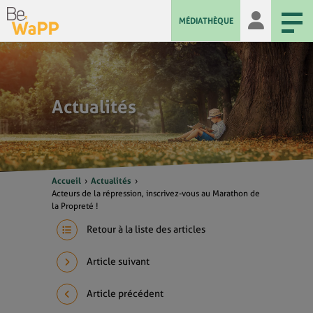
MÉDIATHÈQUE
Actualités
Accueil
Actualités
Acteurs de la répression, inscrivez-vous au Marathon de
la Propreté !
Retour à la liste des articles
Article suivant
Article précédent