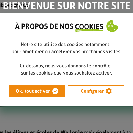
BIENVENUE SUR NOTRE SITE
ible partout
.
À PROPOS DE NOS
COOKIES
Notre site utilise des cookies notamment
pour
améliorer
ou
accélérer
vos prochaines visites.
Ci-dessous, nous vous donnons le contrôle
sur les cookies que vous souhaitez activer.
Ok, tout activer
Configurer
us les élèves et écoles de Wallonie
mais également à tou