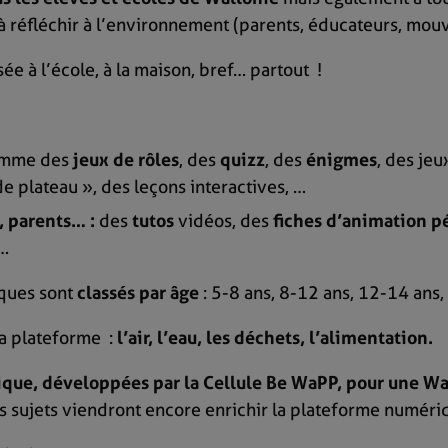
 à réfléchir à l’environnement (parents, éducateurs, mo
ée à l’école, à la maison, bref… partout !
comme des
jeux de rôles
, des
quizz
, des
énigmes
, des je
de plateau », des leçons interactives, …
, parents… :
des
tutos
vidéos, des
fiches d’animation 
 …
ques sont
classés par âge
: 5-8 ans, 8-12 ans, 12-14 ans,
la plateforme :
l’air, l’eau, les déchets, l’alimentation.
blique, développées par la Cellule Be WaPP, pour une W
es sujets viendront encore enrichir la plateforme numér