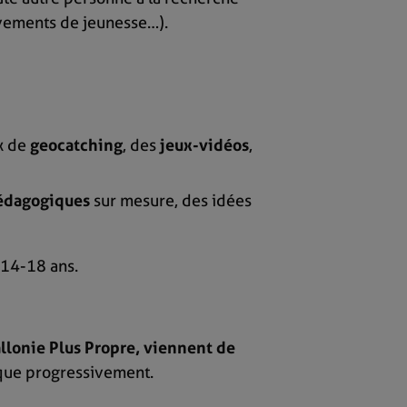
uvements de jeunesse…).
ux de
geocatching
, des
jeux-vidéos
,
pédagogiques
sur mesure, des idées
 14-18 ans.
allonie Plus Propre, viennent de
ique progressivement.