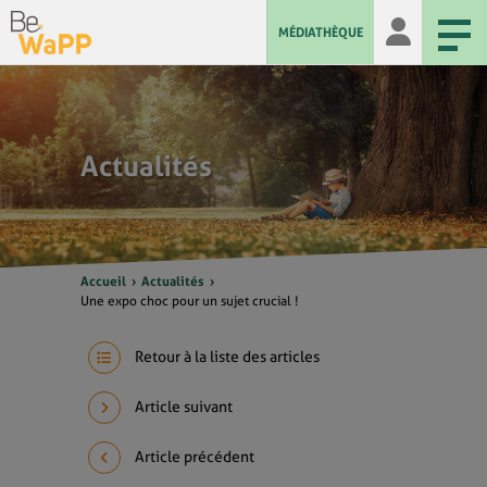
MÉDIATHÈQUE
Actualités
Accueil
Actualités
Une expo choc pour un sujet crucial !
Retour à la liste des articles
Article suivant
Article précédent