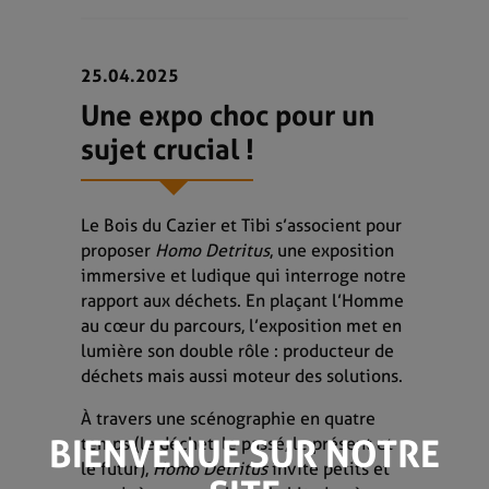
25.04.2025
Une expo choc pour un
sujet crucial !
Le Bois du Cazier et Tibi s’associent pour
proposer
Homo Detritus
, une exposition
immersive et ludique qui interroge notre
rapport aux déchets. En plaçant l’Homme
au cœur du parcours, l’exposition met en
lumière son double rôle : producteur de
déchets mais aussi moteur des solutions.
À travers une scénographie en quatre
BIENVENUE SUR NOTRE
temps (le déchet, le passé, le présent et
le futur),
Homo Detritus
invite petits et