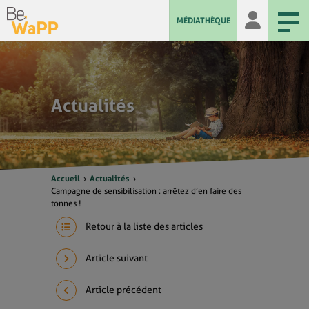
MÉDIATHÈQUE
Actualités
Accueil
Actualités
Campagne de sensibilisation : arrêtez d’en faire des
tonnes !
Retour à la liste des articles
Article suivant
Article précédent