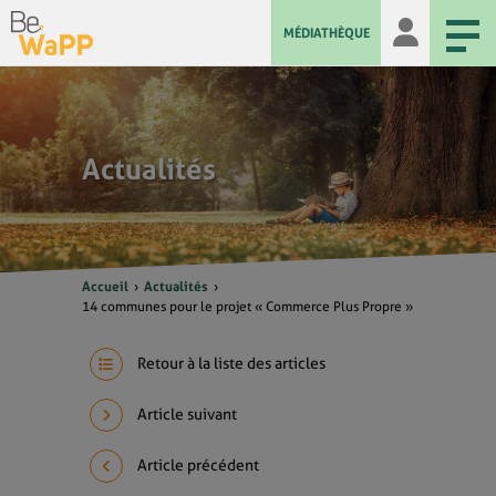
MÉDIATHÈQUE
Actualités
Accueil
Actualités
14 communes pour le projet « Commerce Plus Propre »
Retour à la liste des articles
Article suivant
Article précédent