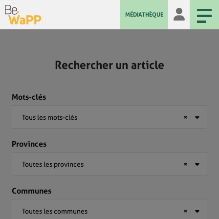
MÉDIATHÈQUE
Rechercher un article
Mots-clés
Tous les mots-clés
×
Provinces
Toutes les provinces
×
Communes
Toutes les communes
×