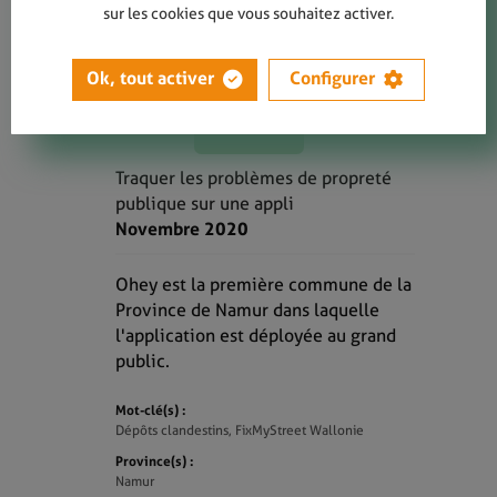
sur les cookies que vous souhaitez activer.
Ok, tout activer
Configurer
LIRE
Traquer les problèmes de propreté
publique sur une appli
Novembre 2020
Ohey est la première commune de la
Province de Namur dans laquelle
l'application est déployée au grand
public.
Mot-clé(s) :
Dépôts clandestins, FixMyStreet Wallonie
Province(s) :
Namur