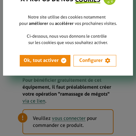
Tube en plexiglas gradué -
Petit format (50cm)
Notre site utilise des cookies notamment
pour
améliorer
ou
accélérer
vos prochaines visites.
Tube en plexiglas gradué pour comptage
Ci-dessous, nous vous donnons le contrôle
des mégots récoltés lors d'une action
sur les cookies que vous souhaitez activer.
"Ramassage de mégots".
Petit format faisant 50 cm de hauteur et
Ok, tout activer
Configurer
pouvant contenir 4 000 mégots.
Pour bénéficier gratuitement de cet
équipement, il faut préalablement créer
votre opération "ramassage de mégots"
via ce lien
.
Veuillez
vous connecter
pour
commander ce produit.