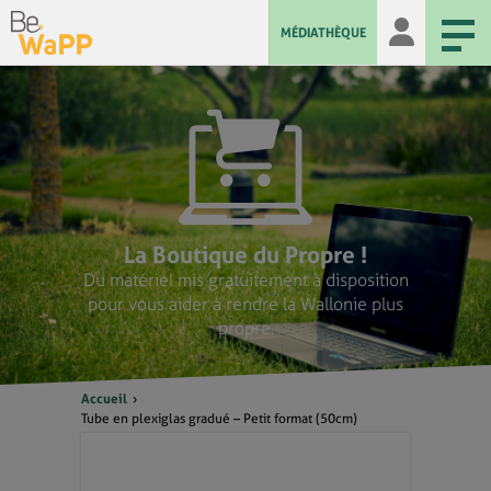
MÉDIATHÈQUE
La Boutique du Propre !
Du matériel mis gratuitement à disposition
pour vous aider à rendre la Wallonie plus
propre.
Accueil
Tube en plexiglas gradué – Petit format (50cm)