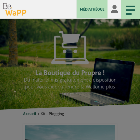
MÉDIATHÈQUE
La Boutique du Propre !
Du matériel mis gratuitement à disposition
pour vous aider à rendre la Wallonie plus
propre.
Accueil
Kit – Plogging