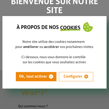
BIENVENUE SUR NOTRE
SITE
BEWAPP-GNP2020-WEB-
52
À PROPOS DE NOS
COOKIES
Notre site utilise des cookies notamment
pour
améliorer
ou
accélérer
vos prochaines visites.
Ci-dessous, nous vous donnons le contrôle
sur les cookies que vous souhaitez activer.
Ok, tout activer
Configurer
Qui sommes-nous ?