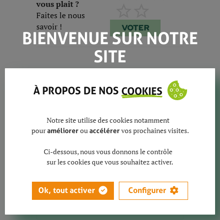
vous plaît ?
Faites le nous
savoir !
VOTER
BIENVENUE SUR NOTRE
SITE
COMMENTAIRES
À PROPOS DE NOS
COOKIES
Notre site utilise des cookies notamment
pour
ou
vos prochaines visites.
améliorer
accélérer
Ci-dessous, nous vous donnons le contrôle
sur les cookies que vous souhaitez activer.
Ok, tout activer
Configurer