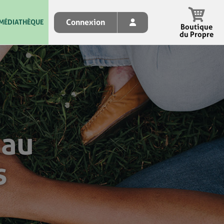
Connexion
MÉDIATHÈQUE
Boutique
du Propre
eau
s