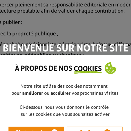
exercer pleinement sa responsabilité éditoriale en modér
lecture préalable afin de valider chaque contribution.
 publier :
vec la propreté publique ;
xénophobe, révisionniste, négationniste, haineux, diffama
BIENVENUE SUR NOTRE SITE
raphiques, pédophiles ou obscènes ;
fres d’emploi, les communiqués d’organisations politique
À PROPOS DE NOS
COOKIES
réhensibles ;
Notre site utilise des cookies notamment
ément de nature à faire progresser le débat en question
pour
améliorer
ou
accélérer
vos prochaines visites.
t d’appliquer ces règles de conduite en refusant la publ
 flagrante et/ou systématique, seront momentanément ou 
Ci-dessous, nous vous donnons le contrôle
sur les cookies que vous souhaitez activer.
veraines. L’internaute s’engage à respecter ces règles 