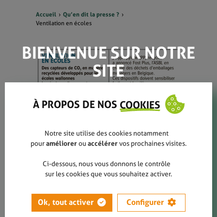
Accueil
Qu’en dit la presse ?
Ventilation en écoles
BIENVENUE SUR NOTRE
SITE
À PROPOS DE NOS
COOKIES
EN SAVOIR PLUS
Notre site utilise des cookies notamment
pour
améliorer
ou
accélérer
vos prochaines visites.
Ventilation en écoles
Ci-dessous, nous vous donnons le contrôle
Janvier 2022
sur les cookies que vous souhaitez activer.
Les écoles wallonnes qui participent
au « Label École Plus Propre »,
Ok, tout activer
Configurer
pourront disposer gratuitement de