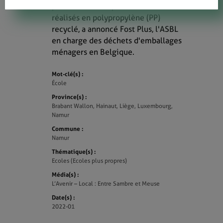
plus de 2 000 capteurs de C02
réalisés en polypropylène (PP)
recyclé, a annoncé Fost Plus, l'ASBL
en charge des déchets d'emballages
ménagers en Belgique.
Mot-clé(s) :
École
Province(s) :
Brabant Wallon, Hainaut, Liège, Luxembourg,
Namur
Commune :
Namur
Thématique(s) :
Ecoles (Ecoles plus propres)
Média(s) :
L’Avenir – Local : Entre Sambre et Meuse
Date(s) :
2022-01