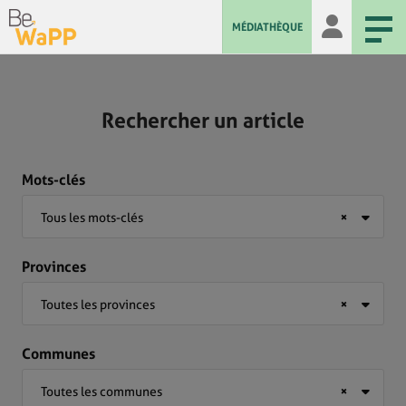
MÉDIATHÈQUE
Rechercher un article
Mots-clés
Tous les mots-clés
×
Provinces
Toutes les provinces
×
Communes
Toutes les communes
×