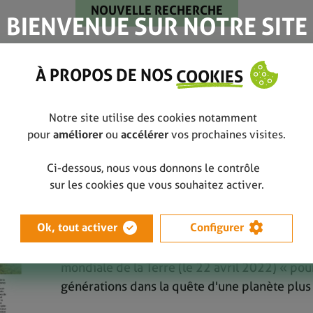
BIENVENUE SUR NOTRE SITE
À PROPOS DE NOS
COOKIES
e avec Disney
Notre site utilise des cookies notamment
pour
améliorer
ou
accélérer
vos prochaines visites.
Sauver la Terre avec Disney
Ci-dessous, nous vous donnons le contrôle
Décembre 2021
sur les cookies que vous souhaitez activer.
Disney Channel, ce n'est pas que
Mickey, Han
Ok, tout activer
Configurer
Falls, Kim Possible, Phinéas et Ferb ou La vi
aussi de chouettes initiatives comme ce conco
mondiale de la Terre (le 22 avril 2022) « pou
générations dans la quête d'une planète plu