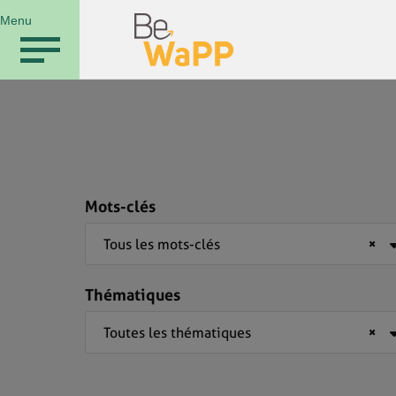
Menu
Mots-clés
Tous les mots-clés
×
Thématiques
Toutes les thématiques
×