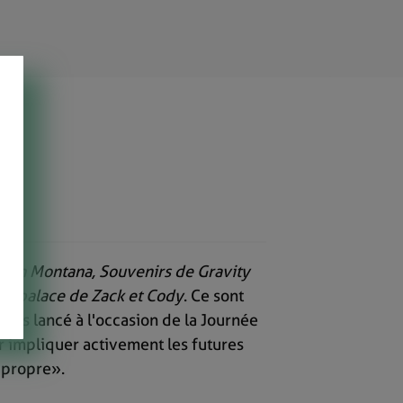
nah Montana, Souvenirs de Gravity
e de palace de Zack et Cody
. Ce sont
urs lancé à l'occasion de la Jour­née
r impliquer activement les futures
s propre».