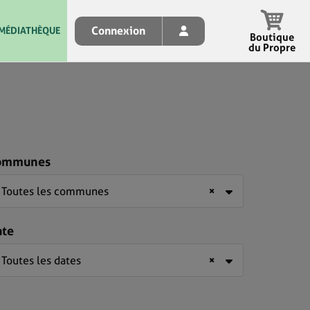
Connexion
MÉDIATHÈQUE
Boutique
du Propre
ommunes
Toutes les communes
×
ate
Toutes les dates
×