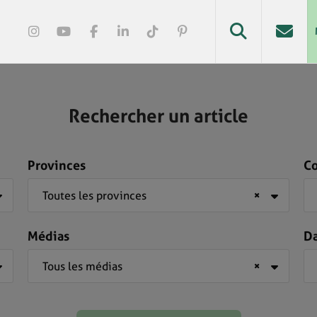
Rechercher un article
Provinces
C
Toutes les provinces
×
Médias
D
Tous les médias
×