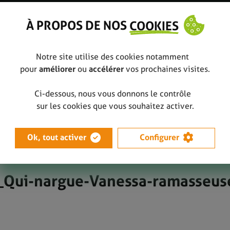
À PROPOS DE NOS
COOKIES
Notre site utilise des cookies notamment
pour
améliorer
ou
accélérer
vos prochaines visites.
Ci-dessous, nous vous donnons le contrôle
nessa, ramasseuse de déchets ?
20200824_Ramillies_Qui-nargue-Van
sur les cookies que vous souhaitez activer.
Ok, tout activer
Configurer
_Qui-nargue-Vanessa-ramasseus