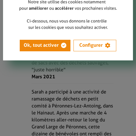
Notre site utilise des cookies notamment
pour
améliorer
ou
accélérer
vos prochaines visites.
Ci-dessous, nous vous donnons le contrôle
sur les cookies que vous souhaitez activer.
LIRE
Ok, tout activer
Configurer
Péronnes-Lez-Antoing: des
bénévoles remplissent des dizaines
de sacs avec des déchets sauvages,
"juste horrible"
Mars 2021
Sarah a participé à une activité de
ramassage de déchets en petit
comité à Péronnes-Lez-Antoing, dans
le Hainaut. Après une marche de 4
kilomètres aller-retour le long du
Grand Large de Péronnes, cette
dizaine de bénévoles ont rempli des