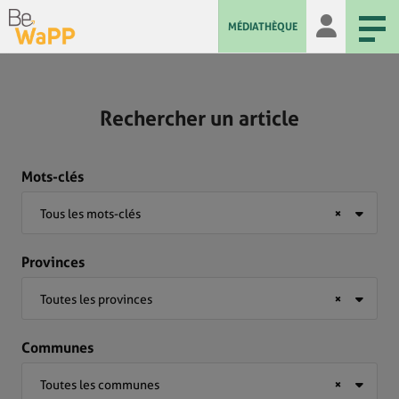
MÉDIATHÈQUE
Rechercher un article
Mots-clés
Tous les mots-clés
×
Provinces
Toutes les provinces
×
Communes
Toutes les communes
×