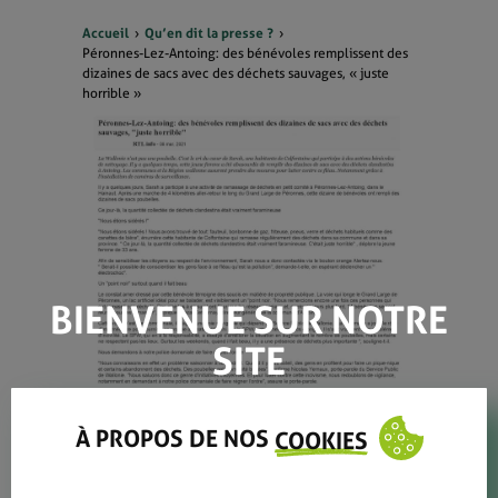
Accueil
Qu’en dit la presse ?
Péronnes-Lez-Antoing: des bénévoles remplissent des
dizaines de sacs avec des déchets sauvages, « juste
horrible »
BIENVENUE SUR NOTRE
SITE
À PROPOS DE NOS
COOKIES