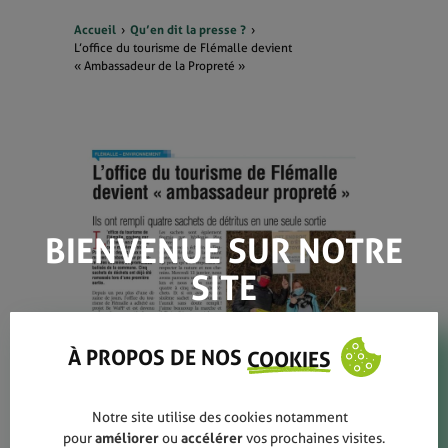
Accueil
Qu’en dit la presse ?
L’office du tourisme de Flémalle devient
« Ambassadeur de la Propreté »
BIENVENUE SUR NOTRE
SITE
À PROPOS DE NOS
COOKIES
Notre site utilise des cookies notamment
pour
améliorer
ou
accélérer
vos prochaines visites.