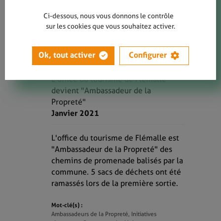
Ci-dessous, nous vous donnons le contrôle
sur les cookies que vous souhaitez activer.
Ok, tout activer
Configurer
LIRE
L'office du tourisme de Flémalle
devient "Ambassadeur de la
Propreté"
Janvier 2021
L'office du tourisme de Flémalle est
"Ambassadeur de la Propreté" des
chemins de promenade balisés par la
commune. 5 sacs de déchets ont été
ramassés lors de la première sortie.
Mot-clé(s) :
Ambassadeurs de la Propreté, Initiatives