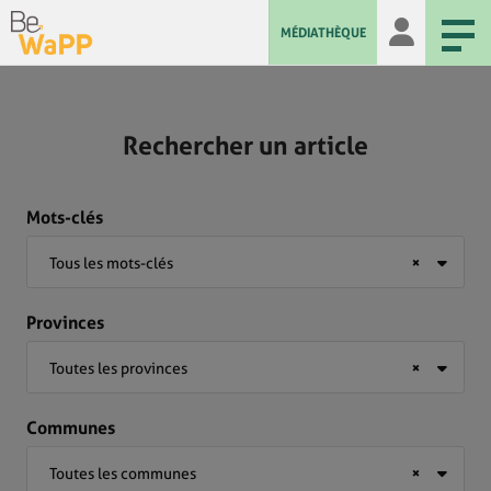
MÉDIATHÈQUE
Rechercher un article
Mots-clés
Tous les mots-clés
×
Provinces
Toutes les provinces
×
Communes
Toutes les communes
×