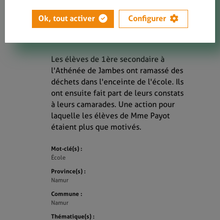
Les élèves de l'AR Jambes font la
Ok, tout activer
Configurer
chasse aux déchets
Novembre 2021
Les élèves de 1ère secondaire à
l'Athénée de Jambes ont ramassé des
déchets dans l'enceinte de l'école. Ils
ont ensuite fait part de leurs constats
à leurs camarades. Une action pour
laquelle les élèves de Mme Payot
étaient plus que motivés.
Mot-clé(s) :
École
Province(s) :
Namur
Commune :
Namur
Thématique(s) :