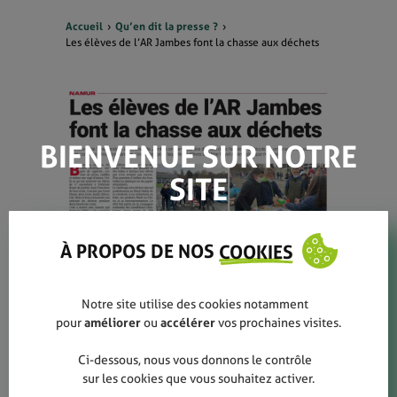
Accueil
Qu’en dit la presse ?
Les élèves de l’AR Jambes font la chasse aux déchets
BIENVENUE SUR NOTRE
SITE
À PROPOS DE NOS
COOKIES
Notre site utilise des cookies notamment
pour
améliorer
ou
accélérer
vos prochaines visites.
Ci-dessous, nous vous donnons le contrôle
EN SAVOIR PLUS
sur les cookies que vous souhaitez activer.