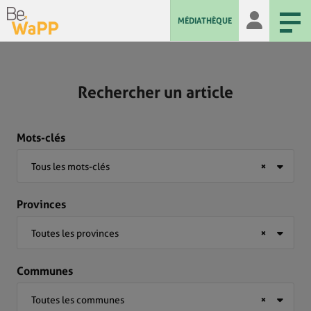
MÉDIATHÈQUE
Rechercher un article
Mots-clés
Tous les mots-clés
×
Provinces
Toutes les provinces
×
Communes
Toutes les communes
×