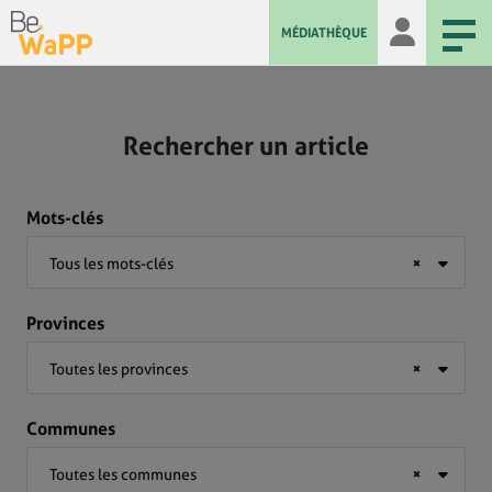
MÉDIATHÈQUE
Rechercher un article
Mots-clés
Tous les mots-clés
×
Provinces
Toutes les provinces
×
Communes
Toutes les communes
×