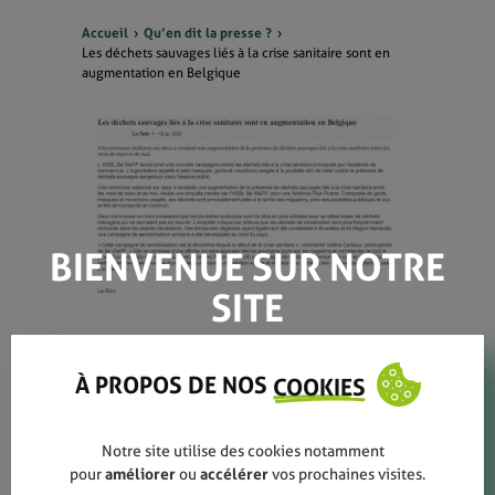
Accueil
Qu’en dit la presse ?
Les déchets sauvages liés à la crise sanitaire sont en
augmentation en Belgique
BIENVENUE SUR NOTRE
SITE
À PROPOS DE NOS
COOKIES
Notre site utilise des cookies notamment
pour
améliorer
ou
accélérer
vos prochaines visites.