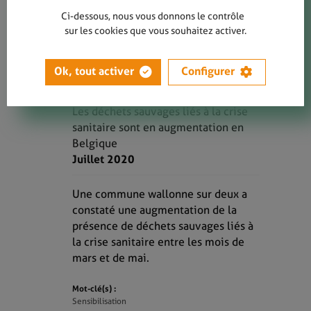
Ci-dessous, nous vous donnons le contrôle
sur les cookies que vous souhaitez activer.
Ok, tout activer
Configurer
LIRE
Les déchets sauvages liés à la crise
sanitaire sont en augmentation en
Belgique
Juillet 2020
Une commune wallonne sur deux a
constaté une augmentation de la
présence de déchets sauvages liés à
la crise sanitaire entre les mois de
mars et de mai.
Mot-clé(s) :
Sensibilisation