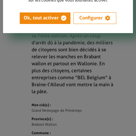
sur les cookies que vous souhaitez activer.
La grande opération de nettoyage
Ok, tout activer
Configurer
citoyen organisée par Be WaPP
revient du 23 au 26 septembre pour
sa 7ème édition. Après un coup
d'arrêt dû à la pandémie, des milliers
de citoyens sont bien décidés à se
relever les manches en Brabant
wallon et partout en Wallonie. En
plus des citoyens, certaines
entreprises comme "BEL Belgium" à
Braine-l'Alleud vont mettre la main à
la pâte.
Mot-clé(s) :
Grand Nettoyage de Printemps
Province(s) :
Brabant Wallon
Commune :