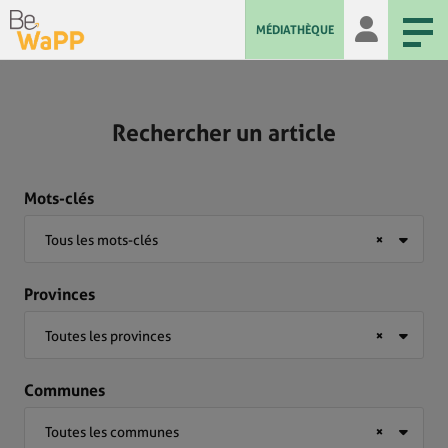
MÉDIATHÈQUE
Rechercher un article
Mots-clés
Tous les mots-clés
×
Provinces
Toutes les provinces
×
Communes
Toutes les communes
×