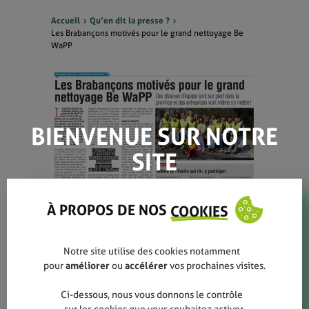
Accueil
Qu’en dit la presse ?
Les Brabançons motivés pour le grand nettoyage Be
WaPP
BIENVENUE SUR NOTRE
SITE
À PROPOS DE NOS
COOKIES
EN SAVOIR PLUS
Notre site utilise des cookies notamment
pour
améliorer
ou
accélérer
vos prochaines visites.
Les Brabançons motivés pour le
grand nettoyage Be WaPP
Ci-dessous, nous vous donnons le contrôle
Septembre 2021