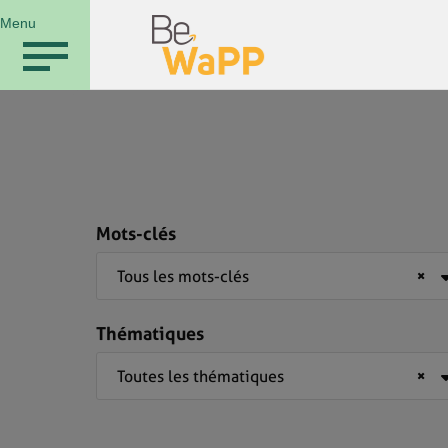
Menu
Mots-clés
Tous les mots-clés
×
Thématiques
Toutes les thématiques
×