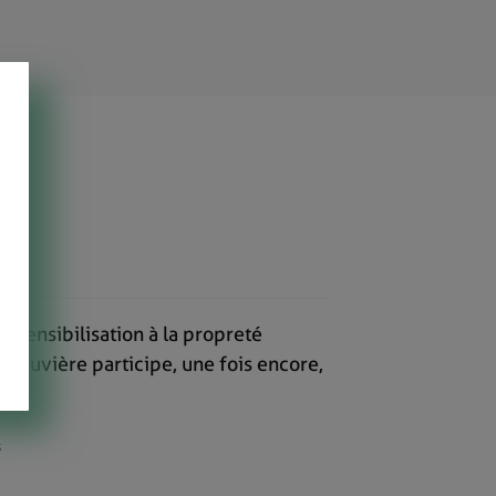
 sensibilisation à la propreté
 Louvière participe, une fois encore,
s