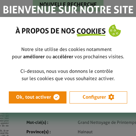
BIENVENUE SUR NOTRE SITE
À PROPOS DE NOS
COOKIES
it le « Grand Nettoyage »
Notre site utilise des cookies notamment
pour
améliorer
ou
accélérer
vos prochaines visites.
La Louvière fait le "Grand Nettoyage"
Ci-dessous, nous vous donnons le contrôle
Septembre 2021
sur les cookies que vous souhaitez activer.
Le Grand Nettoyage est une action annuelle de
Ok, tout activer
Configurer
publique organisée par Be WaPP à laquelle La
ces 23, 24, 25 et 26 septembre.
Mot-clé(s) :
Grand Nettoyage de Printemp
Province(s) :
Hainaut