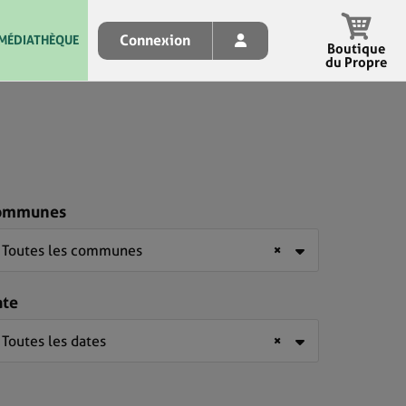
Connexion
MÉDIATHÈQUE
Boutique
du Propre
ommunes
Toutes les communes
×
ate
Toutes les dates
×