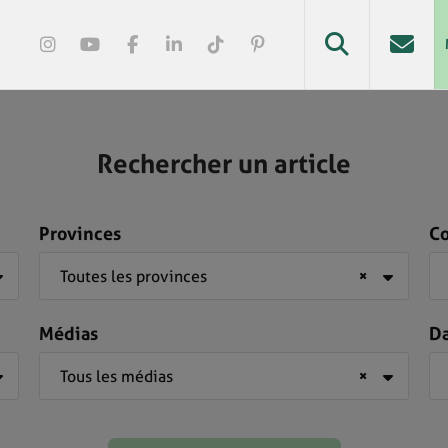
Rechercher un article
Provinces
C
Toutes les provinces
×
Médias
D
Tous les médias
×