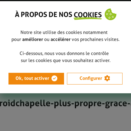
À PROPOS DE NOS
COOKIES
Notre site utilise des cookies notamment
pour
améliorer
ou
accélérer
vos prochaines visites.
Ci-dessous, nous vous donnons le contrôle
 plus propre grâce aux élèves
20210309_l-avenir-Froidchapelle-plus
sur les cookies que vous souhaitez activer.
Ok, tout activer
Configurer
roidchapelle-plus-propre-grace-