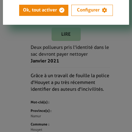
Ok, tout activer
Configurer
LIRE
Deux pollueurs pris l'identité dans le
sac devront payer nettoyer
Janvier 2021
Grâce à un travail de fouille la police
d'Houyet a pu très récemment
identifier des auteurs d'incivilités.
Mot-clé(s) :
Province(s) :
Namur
Commune :
Houyet