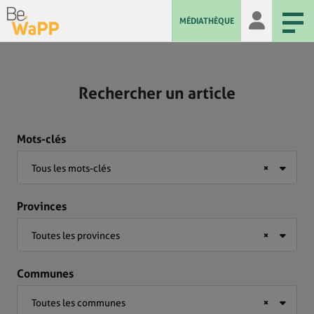
MÉDIATHÈQUE
Rechercher un article
Mots-clés
Tous les mots-clés
×
Provinces
Toutes les provinces
×
Communes
Toutes les communes
×