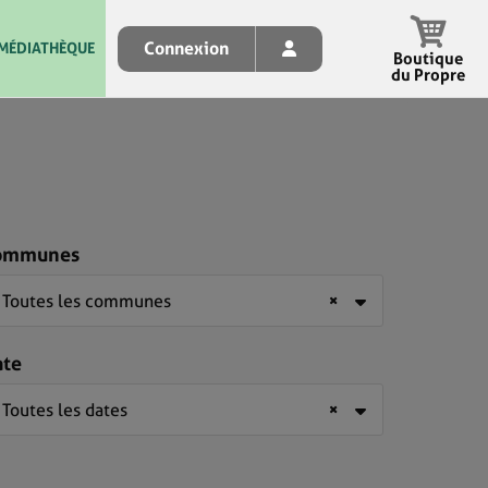
Connexion
MÉDIATHÈQUE
Boutique
du Propre
ommunes
Toutes les communes
×
ate
Toutes les dates
×