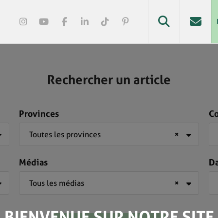
Rechercher un article
Provinces
C
Toutes les provinces
×
Médias
D
Tous les médias
×
BIENVENUE SUR NOTRE SITE