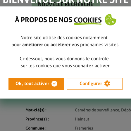
À PROPOS DE NOS
COOKIES
Notre site utilise des cookies notamment
e surveillance supplémentaires à Frameries
pour
améliorer
ou
accélérer
vos prochaines visites.
Ci-dessous, nous vous donnons le contrôle
Des caméras de surveillance supplémentaire
sur les cookies que vous souhaitez activer.
Janvier 2021
Ok, tout activer
Configurer
Demandées par la Police, des caméras de sur
installées à Frameries.
Mot-clé(s) :
Caméras de surveillance, Dépô
Province(s) :
Hainaut
Commune :
Frameries