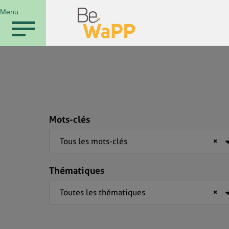
Menu
Mots-clés
Tous les mots-clés
×
Thématiques
Toutes les thématiques
×