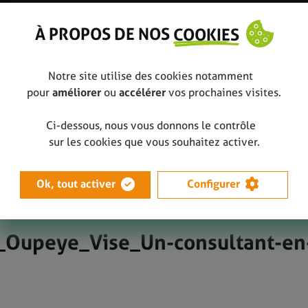
À PROPOS DE NOS
COOKIES
Notre site utilise des cookies notamment
pour
améliorer
ou
accélérer
vos prochaines visites.
Ci-dessous, nous vous donnons le contrôle
ye-Visé : un consultant en poubelles publiques
sur les cookies que vous souhaitez activer.
nt-en-poubelles-publiques
Ok, tout activer
Configurer
Oupeye_Vise_Un-consultant-en-