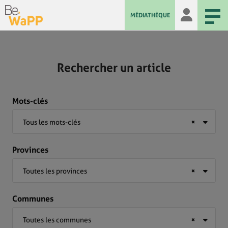
MÉDIATHÈQUE
Rechercher un article
Mots-clés
Tous les mots-clés
×
Provinces
Toutes les provinces
×
Communes
Toutes les communes
×