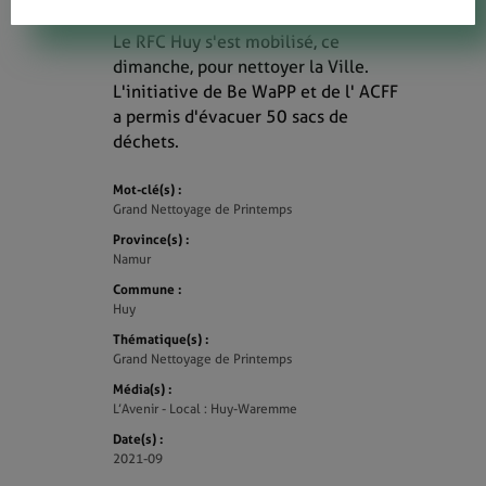
Le RFC Huy s'est mobilisé, ce
dimanche, pour nettoyer la Ville.
L'initiative de Be WaPP et de l' ACFF
a permis d'évacuer 50 sacs de
déchets.
Mot-clé(s) :
Grand Nettoyage de Printemps
Province(s) :
Namur
Commune :
Huy
Thématique(s) :
Grand Nettoyage de Printemps
Média(s) :
L’Avenir - Local : Huy-Waremme
Date(s) :
2021-09