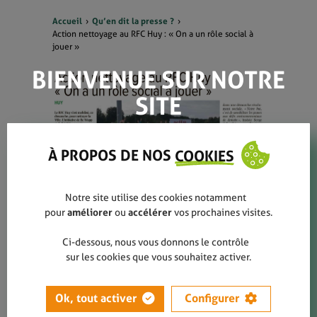
Accueil
Qu’en dit la presse ?
Action nettoyage au RFC Huy : « On a un rôle social à
jouer »
BIENVENUE SUR NOTRE
SITE
À PROPOS DE NOS
COOKIES
Notre site utilise des cookies notamment
pour
améliorer
ou
accélérer
vos prochaines visites.
Ci-dessous, nous vous donnons le contrôle
EN SAVOIR PLUS
sur les cookies que vous souhaitez activer.
Action nettoyage au RFC Huy : "On a
un rôle social à jouer"
Ok, tout activer
Configurer
Septembre 2021