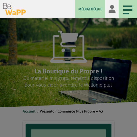
MÉDIATHÈQUE
La Boutique du Propre !
Du matériel mis gratuitement à disposition
pour vous aider à rendre la Wallonie plus
propre.
Accueil
Présentoir Commerce Plus Propre – A3