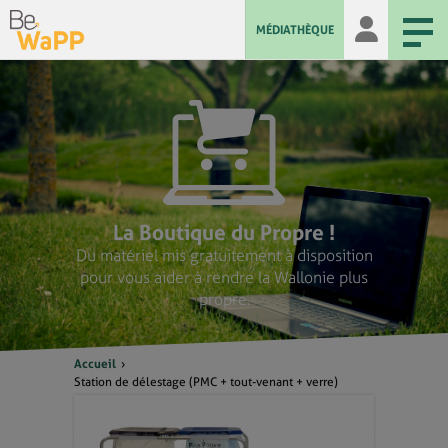
MÉDIATHÈQUE
La Boutique du Propre !
Du matériel mis gratuitement à disposition
pour vous aider à rendre la Wallonie plus
propre.
Accueil
Station de délestage (PMC + tout-venant + verre)