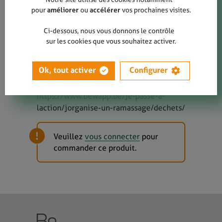
délester et de trier leurs déchets pour
pour
améliorer
ou
accélérer
vos prochaines visites.
continuer la course de façon plus
confortable.
Ci-dessous, nous vous donnons le contrôle
sur les cookies que vous souhaitez activer.
Organisez votre action "Marche plus
Ok, tout activer
Configurer
propre" ou "Plogging" pour bénéficier de
cet équipement en prêt :
https://www.bewapp.be/je-passe-a-
laction/jorganise-un-ramassage/dechets/
Veuillez
vous connecter
pour
commander ce produit.