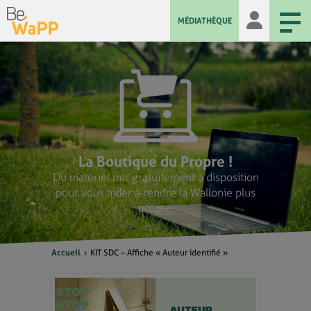
MÉDIATHÈQUE
La Boutique du Propre !
Du matériel mis gratuitement à disposition
pour vous aider à rendre la Wallonie plus
propre.
Accueil
KIT SDC – Affiche « Auteur identifié »