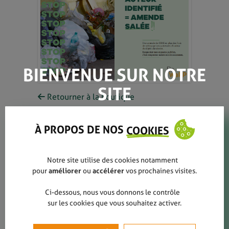
BIENVENUE SUR NOTRE
SITE
Retourner à la boutique
KIT SDC - Affiche "Auteur
identifié"
À PROPOS DE NOS
COOKIES
Notre site utilise des cookies notamment
Éléments du kit "Scène de crime"
pour
améliorer
ou
accélérer
vos prochaines visites.
destiné aux agents constatateurs qui
souhaitent mettre en évidence un site de
Ci-dessous, nous vous donnons le contrôle
dépôt clandestin.
sur les cookies que vous souhaitez activer.