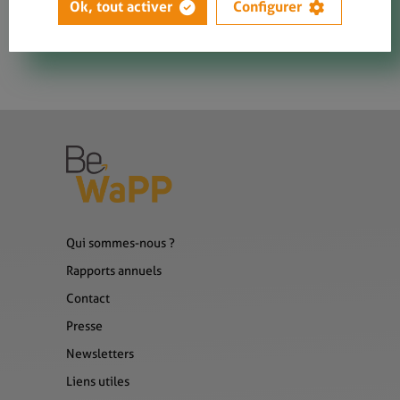
Veuillez
vous connecter
pour
Ok, tout activer
Configurer
commander ce produit.
Qui sommes-nous ?
Rapports annuels
Contact
Presse
Newsletters
Liens utiles