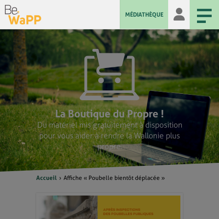
MÉDIATHÈQUE
La Boutique du Propre !
Du matériel mis gratuitement à disposition
pour vous aider à rendre la Wallonie plus
propre.
Accueil
Affiche « Poubelle bientôt déplacée »