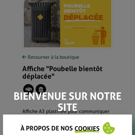
Retourner à la boutique
Affiche "Poubelle bientôt
déplacée"
BIENVENUE SUR NOTRE
SITE
Affiche A3 plastifiée pour communiquer
sur les poubelles publiques bientôt
déplacées.
À PROPOS DE NOS
COOKIES