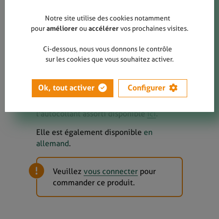
Disponible à la commande (ajouter au
panier) et en téléchargement.
Notre site utilise des cookies notamment
pour
améliorer
ou
accélérer
vos prochaines visites.
TÉLÉCHARGER CETTE AFFICHE
Ci-dessous, nous vous donnons le contrôle
sur les cookies que vous souhaitez activer.
PERSONNALISER L’AFFICHE
POUR MA COMMUNE
Ok, tout activer
Configurer
NB :
Cette affiche peut être associée à
l'autocollant assorti disponible
ici
.
Elle est également disponible
en
allemand
.
Veuillez
vous connecter
pour
commander ce produit.