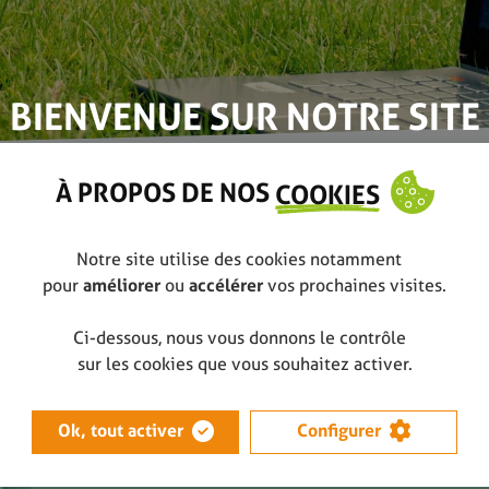
BIENVENUE SUR NOTRE SITE
À PROPOS DE NOS
COOKIES
ette
Affiche Commerce Plus Pr
Notre site utilise des cookies notamment
pour
améliorer
ou
accélérer
vos prochaines visites.
Ci-dessous, nous vous donnons le contrôle
sur les cookies que vous souhaitez activer.
Veuillez
vous connecter
pour com
Ok, tout activer
Configurer