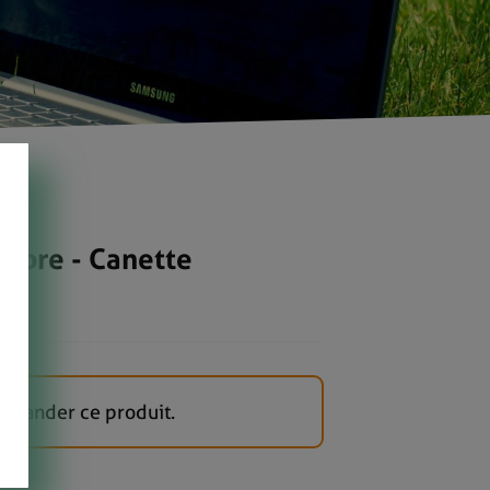
opre - Canette
mander ce produit.