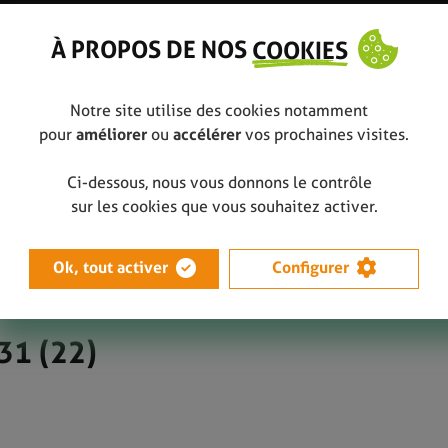
À PROPOS DE NOS
COOKIES
Notre site utilise des cookies notamment
pour
améliorer
ou
accélérer
vos prochaines visites.
Ci-dessous, nous vous donnons le contrôle
nent acteurs de la propreté de leur école
Photo 3-06-26 14 47 31 (22
sur les cookies que vous souhaitez activer.
Ok, tout activer
Configurer
31 (22)