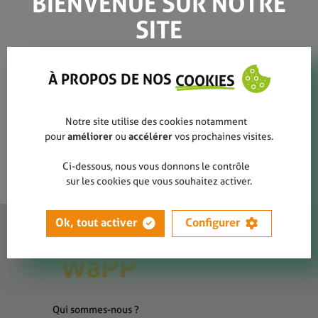
BIENVENUE SUR NOTRE
SITE
MARATHON DE LA
PROPRETÉ (2)
À PROPOS DE NOS
COOKIES
Notre site utilise des cookies notamment
pour
améliorer
ou
accélérer
vos prochaines visites.
Ci-dessous, nous vous donnons le contrôle
sur les cookies que vous souhaitez activer.
Ok, tout activer
Configurer
Qui sommes-nous ?