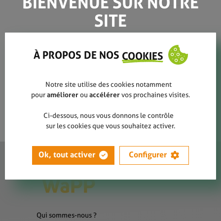
BIENVENUE SUR NOTRE
SITE
Guide poubelle et
propreté publique
À PROPOS DE NOS
COOKIES
Notre site utilise des cookies notamment
pour
améliorer
ou
accélérer
vos prochaines visites.
Ci-dessous, nous vous donnons le contrôle
sur les cookies que vous souhaitez activer.
Ok, tout activer
Configurer
Qui sommes-nous ?