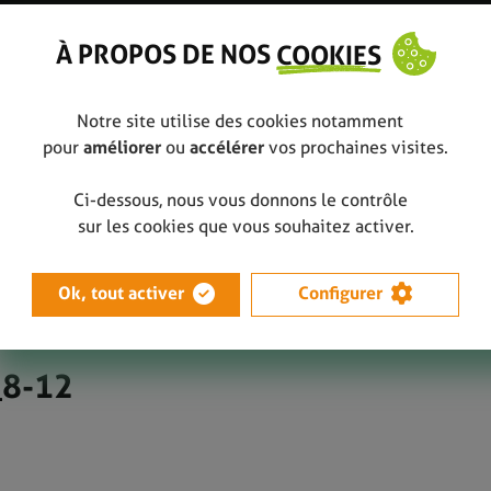
À PROPOS DE NOS
COOKIES
Notre site utilise des cookies notamment
pour
améliorer
ou
accélérer
vos prochaines visites.
Ci-dessous, nous vous donnons le contrôle
 Y a un plast’hic »
Apercu Dossier péda_8-12
sur les cookies que vous souhaitez activer.
Ok, tout activer
Configurer
_8-12