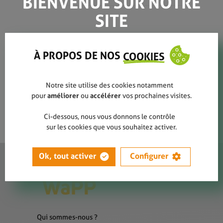
BIENVENUE SUR NOTRE
SITE
affiches champs et
paturages
À PROPOS DE NOS
COOKIES
Notre site utilise des cookies notamment
pour
améliorer
ou
accélérer
vos prochaines visites.
Ci-dessous, nous vous donnons le contrôle
sur les cookies que vous souhaitez activer.
Ok, tout activer
Configurer
Qui sommes-nous ?