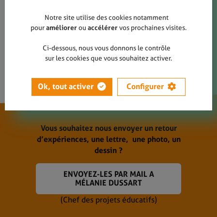
Notre site utilise des cookies notamment
pour
améliorer
ou
accélérer
vos prochaines visites.
Ci-dessous, nous vous donnons le contrôle
ÉTAPE SUIVANTE
sur les cookies que vous souhaitez activer.
Ok, tout activer
Configurer
Vous souhaitez nous envoyer un retour
d’expériences, une lettre, une photo, un
dessin ?
ENVOYEZ-LES PAR MAIL A
MÉLANIE DUSSART
(Chef des projets éducatifs)