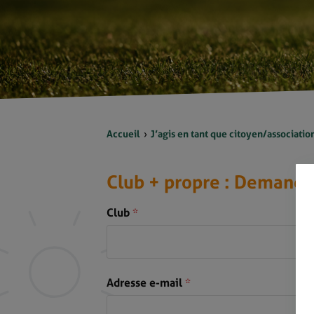
Accueil
J’agis en tant que citoyen/associatio
Club + propre : Demande
Club
*
Adresse e-mail
*