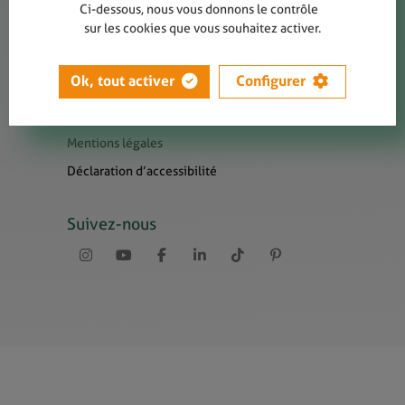
Contact
Ci-dessous, nous vous donnons le contrôle
sur les cookies que vous souhaitez activer.
Presse
Newsletters
Ok, tout activer
Configurer
Liens utiles
Sitemap
Mentions légales
Déclaration d’accessibilité
Suivez-nous