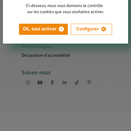
Contact
Ci-dessous, nous vous donnons le contrôle
Presse
sur les cookies que vous souhaitez activer.
Newsletters
Liens utiles
Ok, tout activer
Configurer
Sitemap
Mentions légales
Déclaration d’accessibilité
Suivez-nous