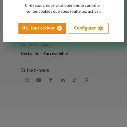
Contact
Ci-dessous, nous vous donnons le contrôle
Presse
sur les cookies que vous souhaitez activer.
Newsletters
Liens utiles
Ok, tout activer
Configurer
Sitemap
Mentions légales
Déclaration d’accessibilité
Suivez-nous