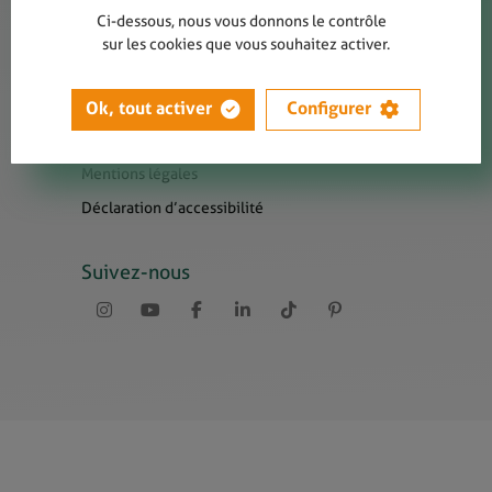
Contact
Ci-dessous, nous vous donnons le contrôle
Presse
sur les cookies que vous souhaitez activer.
Newsletters
Liens utiles
Ok, tout activer
Configurer
Sitemap
Mentions légales
Déclaration d’accessibilité
Suivez-nous