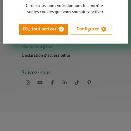
Contact
Ci-dessous, nous vous donnons le contrôle
Presse
sur les cookies que vous souhaitez activer.
Newsletters
Liens utiles
Ok, tout activer
Configurer
Sitemap
Mentions légales
Déclaration d’accessibilité
Suivez-nous