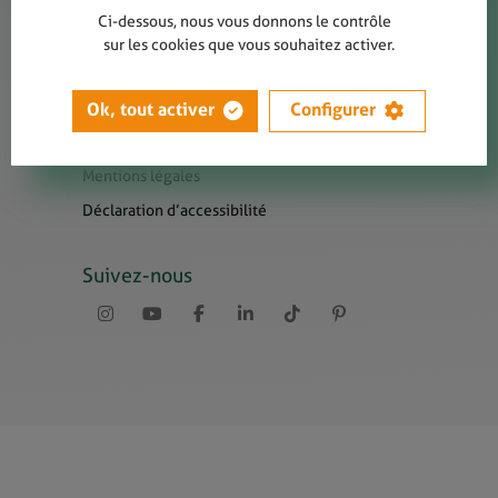
Contact
Ci-dessous, nous vous donnons le contrôle
Presse
sur les cookies que vous souhaitez activer.
Newsletters
Liens utiles
Ok, tout activer
Configurer
Sitemap
Mentions légales
Déclaration d’accessibilité
Suivez-nous