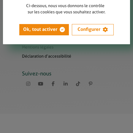
Contact
Ci-dessous, nous vous donnons le contrôle
Presse
sur les cookies que vous souhaitez activer.
Newsletters
Liens utiles
Ok, tout activer
Configurer
Sitemap
Mentions légales
Déclaration d’accessibilité
Suivez-nous