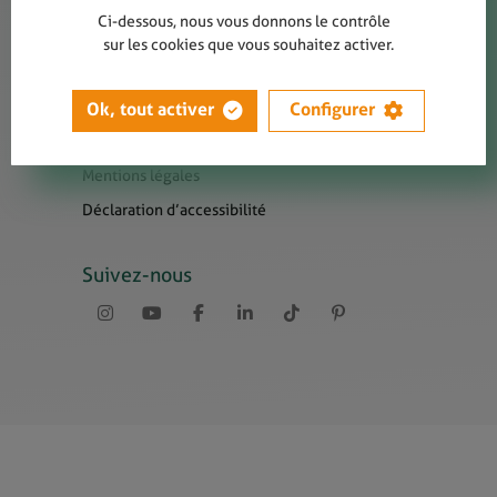
Contact
Ci-dessous, nous vous donnons le contrôle
Presse
sur les cookies que vous souhaitez activer.
Newsletters
Liens utiles
Ok, tout activer
Configurer
Sitemap
Mentions légales
Déclaration d’accessibilité
Suivez-nous