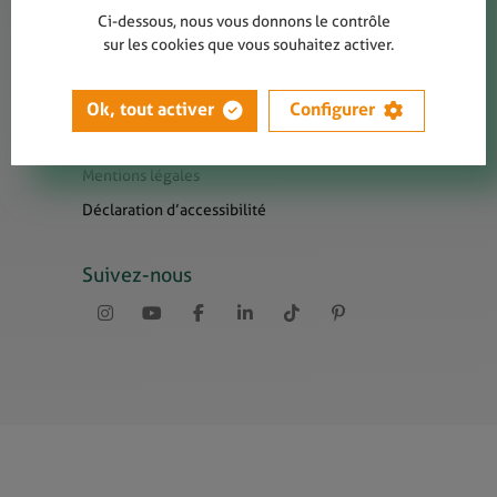
Contact
Ci-dessous, nous vous donnons le contrôle
Presse
sur les cookies que vous souhaitez activer.
Newsletters
Liens utiles
Ok, tout activer
Configurer
Sitemap
Mentions légales
Déclaration d’accessibilité
Suivez-nous